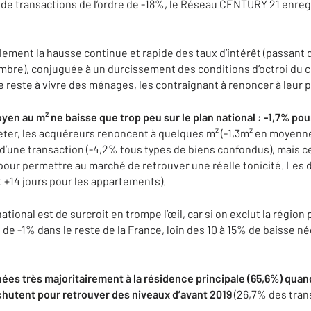
de transactions de l’ordre de -18%, le Réseau CENTURY 21 enregis
lement la hausse continue et rapide des taux d’intérêt (passant 
e), conjuguée à un durcissement des conditions d’octroi du cré
reste à vivre des ménages, les contraignant à renoncer à leur p
yen au m² ne baisse que trop peu sur le plan national : -1,7% po
eter, les acquéreurs renoncent à quelques m² (-1,3m² en moyenne
d’une transaction (-4,2% tous types de biens confondus), mais ce
pour permettre au marché de retrouver une réelle tonicité. Les d
t +14 jours pour les appartements).
ational est de surcroit en trompe l’œil, car si on exclut la région 
de -1% dans le reste de la France, loin des 10 à 15% de baisse né
ées très majoritairement à la résidence principale (65,6%) quand
 chutent pour retrouver des niveaux d’avant 2019
(26,7% des tran