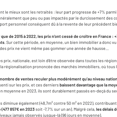
nt le mieux sont les retraités : leur part progresse de +7% parmi
t généralement que peu ou pas impactés par le durcissement des c
port personnel conséquent dû à la revente de leur précédent bi
que de 2015 à 2022, les prix n’ont cessé de croître en France : 
nts
. Sur cette période, en moyenne, un bien immobilier a donc v
el des prix ne vient même pas gommer une année de hausse…
 prix, nationale, est loin d’être observée dans toutes les régions.
 la régionalisation prononcée des marchés immobiliers, où tous l
n nombre de ventes reculer plus modérément qu’au niveau nation
enti sur les prix, et ces derniers
baissent davantage que la moye
² en moyenne en 2023, ils sont durablement passés en-deçà du seu
s diminue également (48,7m² contre 50 m² en 2022), contribuant
e (477 857€ en 2023
soit -7,7% sur un an). Malgré cela,
les délais 
iveaux jamais observés jusque-là (96 jours en moyenne).