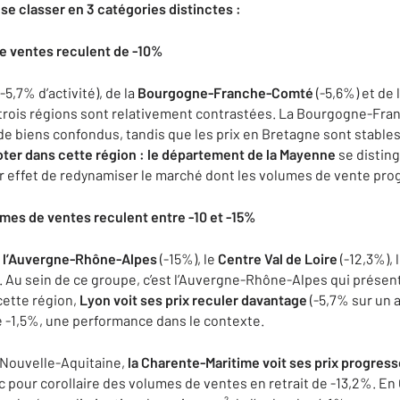
se classer en 3 catégories distinctes :
de ventes reculent de -10%
-5,7% d’activité), de la
Bourgogne-Franche-Comté
(-5,6%) et de 
s trois régions sont relativement contrastées. La Bourgogne-Fr
de biens confondus, tandis que les prix en Bretagne sont stabl
oter dans cette région : le département de la Mayenne
se disting
our effet de redynamiser le marché dont les volumes de vente pr
umes de ventes reculent entre -10 et -15%
:
l’Auvergne-Rhône-Alpes
(-15%), le
Centre Val de Loire
(-12,3%), 
. Au sein de ce groupe, c’est l’Auvergne-Rhône-Alpes qui présente
cette région,
Lyon voit ses prix reculer davantage
(-5,7% sur un a
de -1,5%, une performance dans le contexte.
n Nouvelle-Aquitaine,
la Charente-Maritime voit ses prix progress
pour corollaire des volumes de ventes en retrait de -13,2%. En Gi