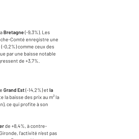
la
Bretagne
(-9,3%). Les
anche-Comté enregistre une
es (-0,2%) comme ceux des
ue par une baisse notable
ogressent de +3,7%.
le
Grand Est
(-14,2%) et
la
 la baisse des prix au m² la
n), ce qui profite à son
er
de +8,4%, à contre-
ronde, l’activité n’est pas