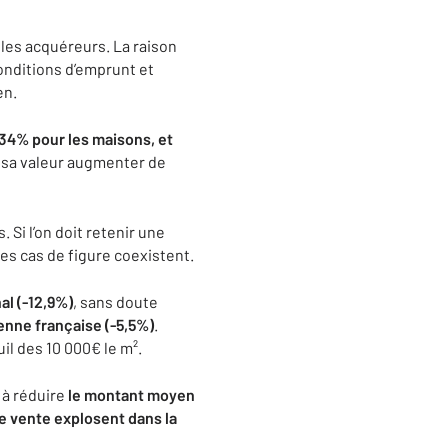
 les acquéreurs. La raison
onditions d’emprunt et
en.
+34% pour les maisons, et
u sa valeur augmenter de
 Si l’on doit retenir une
es cas de figure coexistent.
al (-12,9%)
, sans doute
nne française (-5,5%)
.
il des 10 000€ le m².
 à réduire
le montant moyen
de vente explosent dans la