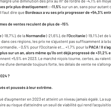
 malgré une diminution des prix au m² de l’ordre de -4,1% en mo
es prix plus drastiquement : -11,5%
sur un an, sans pour autant q
Il faut dire que
Bordeaux a vu ses prix progresser de +54,3% entr
umes de ventes reculent de plus de -15%
e
(-18,7%), de la
Normandie
(-21,6%), de
l’Occitanie
(-19,1%) et de 
dans ces régions, les prix ne s’ajustent pas suffisamment à la b
Normandie, - 0,5% pour l’Occitanie et… +1,7% pour la
PACA ! Il s’a
plus sur un an, alors même qu’ils ont déjà progressé de +31,2% e
prennent +5,5% en 2023. Le marché niçois tourne, certes, au ralent
igne d’une demande toujours forte, les délais de vente ne s’allong
2024 ?
ivés et poussés à leur extrême.
ué d’augmenter en 2023 et atteint un niveau jamais égalé. La sup
re au risque d’atteindre un seuil de viabilité qui rend l’acquisit