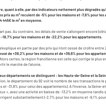
re, quant à elle, par des indicateurs nettement plus dégradés qu’à
es prix au m² reculent de -5% pour les maisons et -7,8% pour les
 4 445€ le m² en moyenne.
part pas. Au contraire, les délais de vente s’allongent encore (s’ét
 -18,7% pour les maisons et de -22,2% pour les appartements.
s’explique en partie par des prix qui n’ont cessé de croître entre
gressé de +38,2% pour les maisons et de +36,6% pour les appart
Alors certes, la région francilienne est celle qui corrige le plus 
rtir le marché de l’atonie.
eux départements se distinguent : les Hauts-de-Seine et la Sei
égion, le département du 92 voit le nombre de ses transactions l
 et -31,8% pour celui des appartements). A l’inverse, la Seine-
mieux », avec une activité en baisse de -13,2% en moyenne tandis 
orrigent substantiellement (-2,7% pour les maisons et -9,1% pou