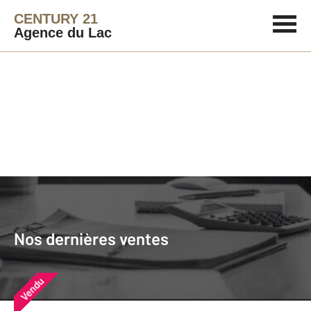
CENTURY 21
Agence du Lac
Agence immobilière
Vendre
Nos dernières ventes
Nos derniers biens vendus près de
Nos dernières ventes
chez vous
Vendu