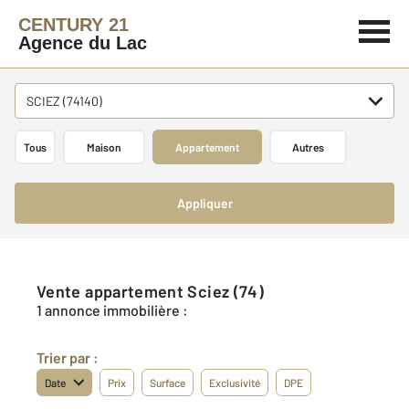
CENTURY 21
Agence du Lac
SCIEZ (74140)
Tous
Maison
Appartement
Autres
Appliquer
Vente appartement Sciez (74)
1 annonce immobilière :
Trier par :
Date
Prix
Surface
Exclusivité
DPE