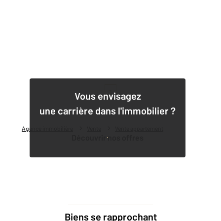
1
Vous envisagez
une carrière dans l'immobilier ?
Agence immobilière
Vente
Vente appartement
Découvrir nos offres
Biens se rapprochant