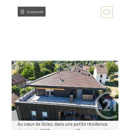
Exclusivité
SCIEZ 74
2
89,06 m
, 3 pièces
Ref : 159771
Appartement T3 à vendre
450 000 €
Visiter le site dédié
Au cœur de Sciez, dans une petite résidence