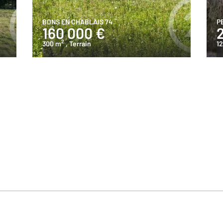
BONS EN CHABLAIS 74
P
160 000 €
2
300 m
, Terrain
12