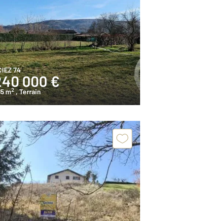
CIEZ 74
240 000 €
2
85 m
, Terrain