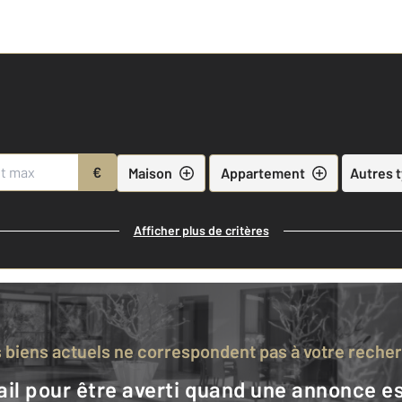
€
Maison
Appartement
Autres 
Afficher plus de critères
s biens actuels ne correspondent pas à votre reche