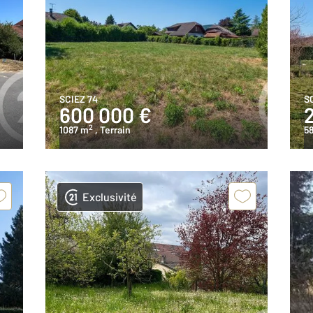
SCIEZ 74
S
600 000 €
2
1087 m
, Terrain
5
Exclusivité