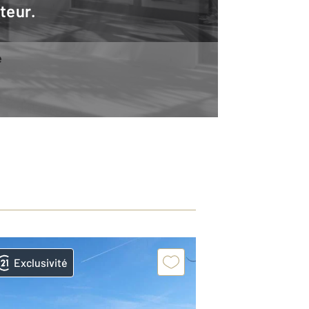
teur.
e
Exclusivité