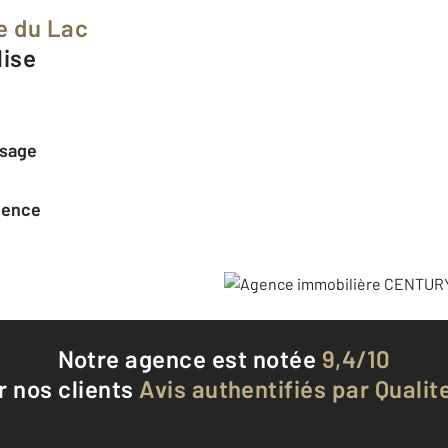
e du Lac
lise
ssage
agence
Notre agence est notée
9,4/10
r nos clients
Avis authentifiés par Qualite