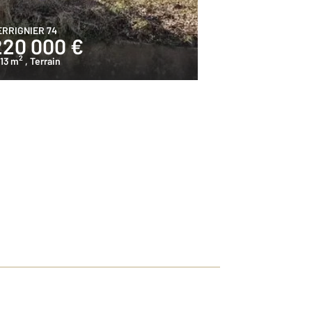
ERRIGNIER 74
220 000 €
2
13 m
, Terrain