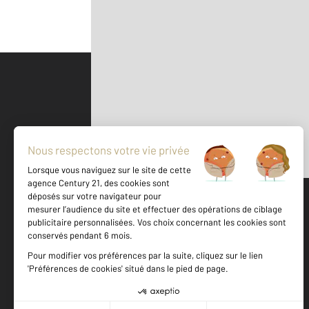
Parlons de vous, parlons biens
500 m
©
Mappy
Votre agence est notée
Achat
Vente
9,4
/
10