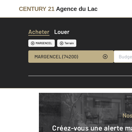
CENTURY 21
Agence du Lac
Acheter
Louer
MARGENCEL
Terrain
MARGENCEL (74200)
No
Créez-vous une alerte mail pour être averti quand une annonce est en ligne et consultez la