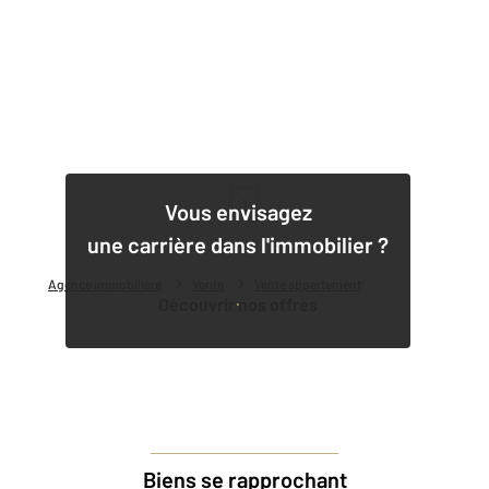
1
Vous envisagez
une carrière dans l'immobilier ?
Agence immobilière
Vente
Vente appartement
Découvrir nos offres
Biens se rapprochant