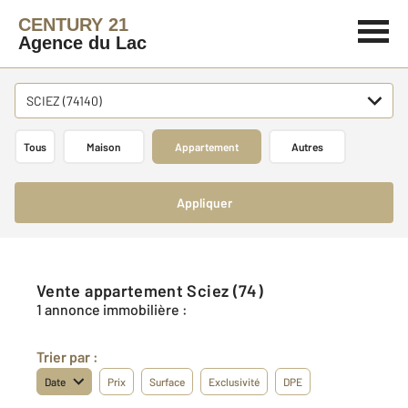
CENTURY 21
Agence du Lac
SCIEZ (74140)
Tous
Maison
Appartement
Autres
Appliquer
Vente appartement Sciez (74)
1 annonce immobilière :
Trier par :
Date
Prix
Surface
Exclusivité
DPE