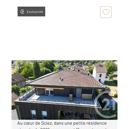
Exclusivité
SCIEZ 74
2
89,06 m
, 3 pièces
Ref : 159771
Appartement T3 à vendre
450 000 €
Visiter le site dédié
Au cœur de Sciez, dans une petite résidence