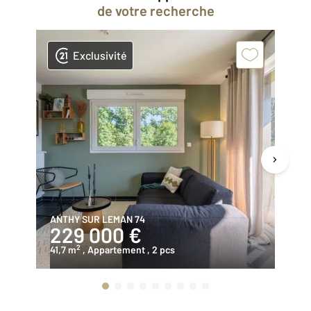
de votre recherche
Exclusivité
ANTHY SUR LEMAN 74
LO
229 000 €
1
2
41,7 m
, Appartement
, 2 pcs
28