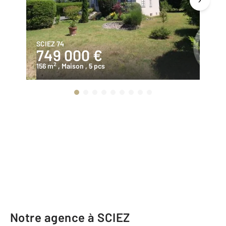
SCIEZ 74
BO
749 000 €
3
2
156 m
, Maison
, 5 pcs
11
Notre agence à SCIEZ