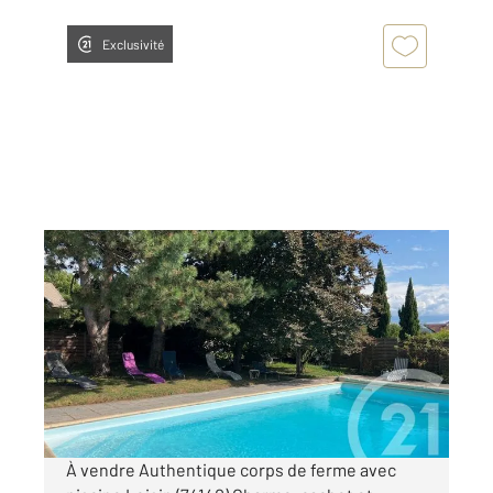
Exclusivité
LOISIN 74
2
175 m
, 5 pièces
Ref : 159535
Maison à vendre
549 000 €
Visiter le site dédié
À vendre Authentique corps de ferme avec