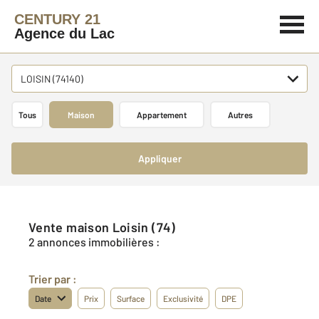
CENTURY 21
Agence du Lac
LOISIN (74140)
Tous
Maison
Appartement
Autres
Appliquer
Vente maison Loisin (74)
2 annonces immobilières :
Trier par :
Date
Prix
Surface
Exclusivité
DPE