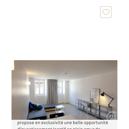
THONON LES BAINS 74
2
28,23 m
, 1 pièce
Ref : 159772
Appartement T1 à vendre
125 000 €
Century 21 Agence du Lac à Sciez vous
propose en exclusivité une belle opportunité
d'investissement locatif en plein cœur de