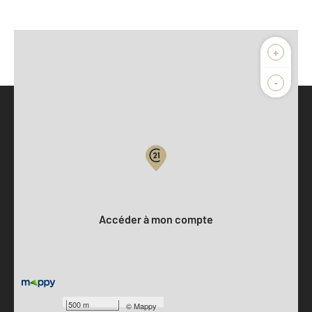
+
-
Parlons de vous, parlons biens
Votre compte :
Accéder à mon compte
500 m
©
Mappy