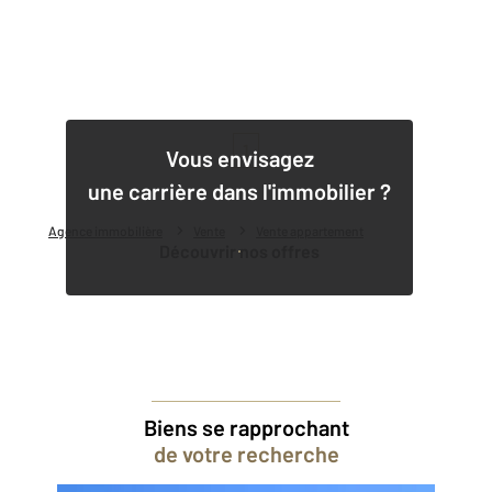
1
Vous envisagez
une carrière dans l'immobilier ?
Agence immobilière
Vente
Vente appartement
Découvrir nos offres
Biens se rapprochant
de votre recherche