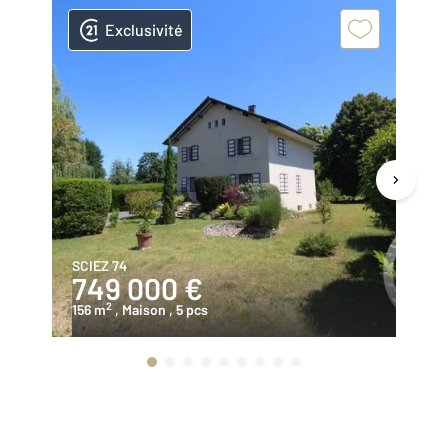
Exclusivité
SCIEZ 74
AL
749 000 €
2
2
156 m
, Maison
, 5 pcs
81