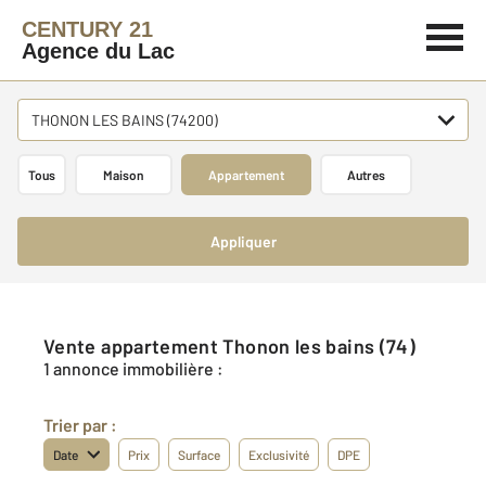
CENTURY 21
Agence du Lac
THONON LES BAINS (74200)
Tous
Maison
Appartement
Autres
Appliquer
Vente appartement Thonon les bains (74)
1 annonce immobilière :
Trier par :
Date
Prix
Surface
Exclusivité
DPE